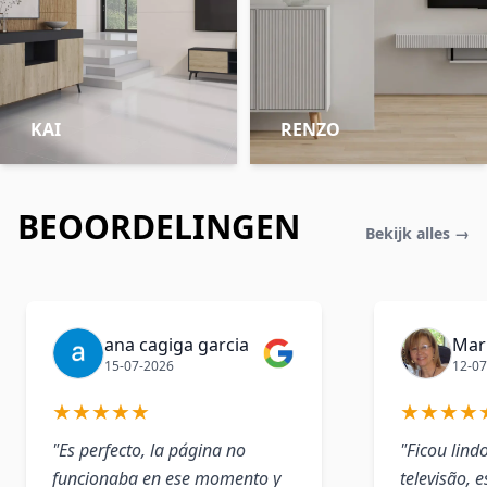
KAI
RENZO
BEOORDELINGEN
Bekijk alles →
ana cagiga garcia
Mar
15-07-2026
12-07
★
★
★
★
★
★
★
★
★
"Es perfecto, la página no
"Ficou lind
funcionaba en ese momento y
televisão, e