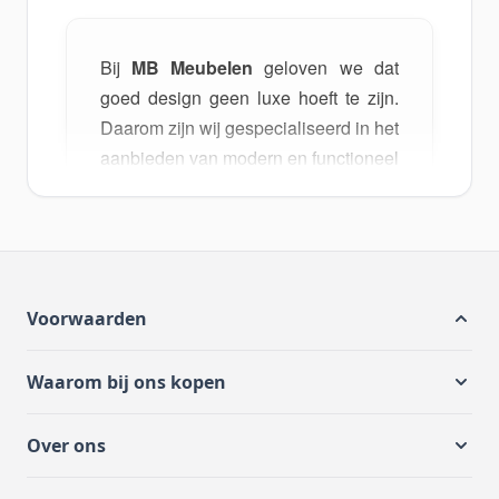
Bij
MB Meubelen
geloven we dat
goed design geen luxe hoeft te zijn.
Daarom zijn wij gespecialiseerd in het
aanbieden van modern en functioneel
meubilair tegen de meest
concurrerende prijzen op de markt.
Onze selectie
dressoirs en TV-
meubels
is perfect voor wie zijn
woonkamer wil vernieuwen met stijl
Voorwaarden
en opbergruimte zonder te veel uit te
geven. Daarnaast helpen we je jouw
Waarom bij ons kopen
entree te optimaliseren met
praktische en moderne
halmeubels
.
Over ons
En als je op zoek bent naar een
complete renovatie tegen de beste