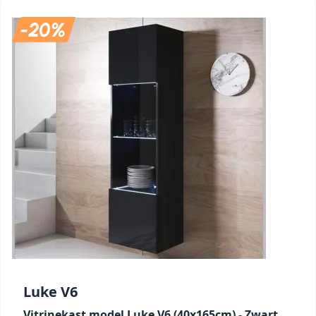
Luke V6
Vitrinekast model Luke V6 (40x165cm) - Zwart