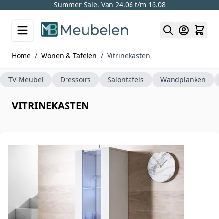
Summer Sale. Van 24.06 t/m 16.08
Skip to Content
Home
/
Wonen & Tafelen
/
Vitrinekasten
TV-Meubel
Dressoirs
Salontafels
Wandplanken
VITRINEKASTEN