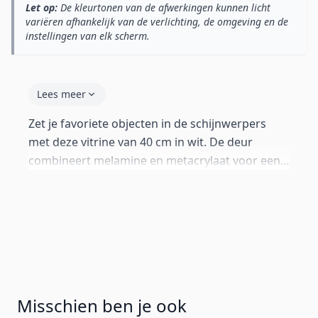
Let op:
De kleurtonen van de afwerkingen kunnen licht
variëren afhankelijk van de verlichting, de omgeving en de
instellingen van elk scherm.
Lees meer
Zet je favoriete objecten in de schijnwerpers
met deze vitrine van 40 cm in wit. De deur
combineert melamine en metacrylaat voor een
elegante inkijk. Glazen planken met blauwe LED-
verlichting — aan/uit schakelaar, netstroom,
gaten al aangebracht (max. 2 kg per plank).
Push-click systeem zonder grepen. Geleverd
met standaard poten van 2 cm. Inclusief alle
wandbeugels om het op te hangen als je dat
prefereert.
Misschien ben je ook