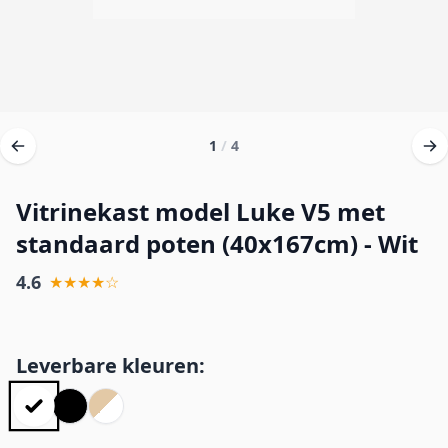
1
/
4
Vitrinekast model Luke V5 met
standaard poten (40x167cm) - Wit
4.6
★★★★☆
Leverbare kleuren: