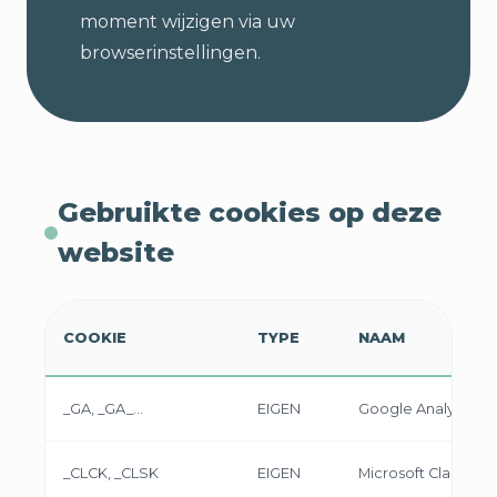
moment wijzigen via uw
browserinstellingen.
Gebruikte cookies op deze
website
COOKIE
TYPE
NAAM
_GA, _GA_...
EIGEN
Google Analytics
_CLCK, _CLSK
EIGEN
Microsoft Clarity