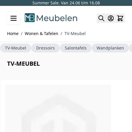
Summer Sale. Van 24.06 t/m 16.08
Skip to Content
Home
/
Wonen & Tafelen
/
TV-Meubel
TV-Meubel
Dressoirs
Salontafels
Wandplanken
TV-MEUBEL