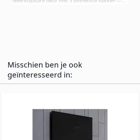
Neerklapbare deur met 3 binnenste vakken —
apparaten en accessoires opgeruimd en uit het
zicht. Achterwand perforeerbaar voor
kabelmanagement. Geleverd met aluminium
poten van 12 cm voor een premium uitstraling,
maar inclusief wandbeugels en standaard poten
van 2 cm als alternatief.
Misschien ben je ook
geïnteresseerd in: