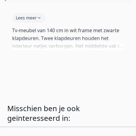
Lees meer
Tv-meubel van 140 cm in wit frame met zwarte
klapdeuren. Twee klapdeuren houden het
interieur netjes verborgen. Het middelste vak is
verlicht met RGB LED in 16 kleuren, instelbaar
met afstandsbediening (batterij niet
inbegrepen). Achterwand perforeerbaar voor
kabelbeheer.
Misschien ben je ook
geïnteresseerd in: