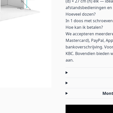
(d) × 27 cm (h) elk — ide
afstandsbedieningen en 
Hoeveel dozen?
In 1 doos met schroeven
Hoe kan ik betalen?
We accepteren meerdere 
Mastercard), PayPal, App
bankoverschrijving. Voor
KBC. Bovendien bieden we 
aan.
Mont