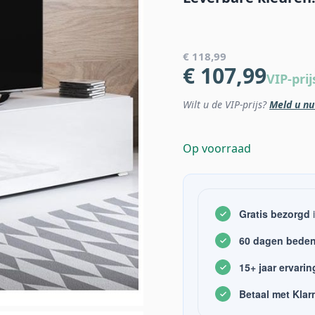
€ 118,99
€ 107,99
VIP-prij
Wilt u de VIP-prijs?
Meld u nu
Op voorraad
Gratis bezorgd
i
60 dagen beden
15+ jaar ervarin
Betaal met Klar