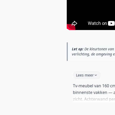
Let op:
De kleurtonen van 
verlichting, de omgeving e
Lees meer
Tv-meubel van 160 cm
binnenste vakken — a
zicht. Achterwand p
met standaard poten 
het op te hangen als j