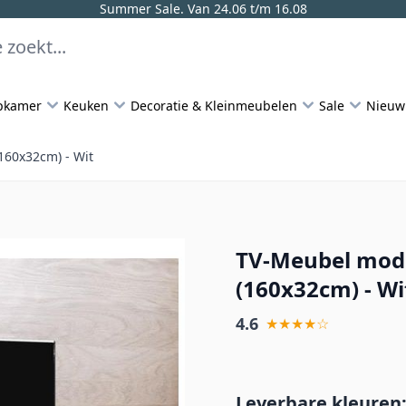
Summer Sale. Van 24.06 t/m 16.08
pkamer
Keuken
Decoratie & Kleinmeubelen
Sale
Nieuw
160x32cm) - Wit
TV-Meubel mode
(160x32cm) - Wi
4.6
★★★★☆
Leverbare kleuren