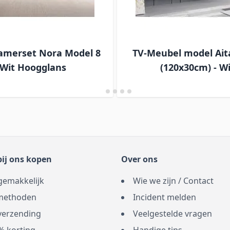
merset Nora Model 8
TV-Meubel model Ai
Wit Hoogglans
(120x30cm) - Wi
ij ons kopen
Over ons
gemakkelijk
Wie we zijn / Contact
methoden
Incident melden
 verzending
Veelgestelde vragen