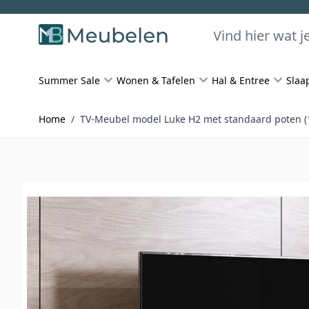
Skip to Content
Zoeken
Summer Sale
Wonen & Tafelen
Hal & Entree
Slaa
Home
/
TV-Meubel model Luke H2 met standaard poten (