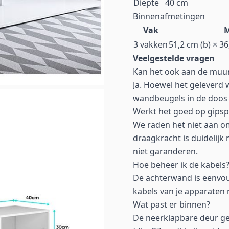
Diepte
40 cm
Binnenafmetingen
Vak
M
3 vakken
51,2 cm (b) × 36
Veelgestelde vragen
Kan het ook aan de mu
Ja. Hoewel het geleverd 
wandbeugels in de doos o
Werkt het goed op gipsp
We raden het niet aan om
draagkracht is duidelijk
niet garanderen.
Hoe beheer ik de kabels
De achterwand is eenvou
kabels van je apparaten 
Wat past er binnen?
De neerklapbare deur gee