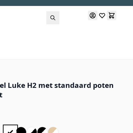
l Luke H2 met standaard poten
t
: