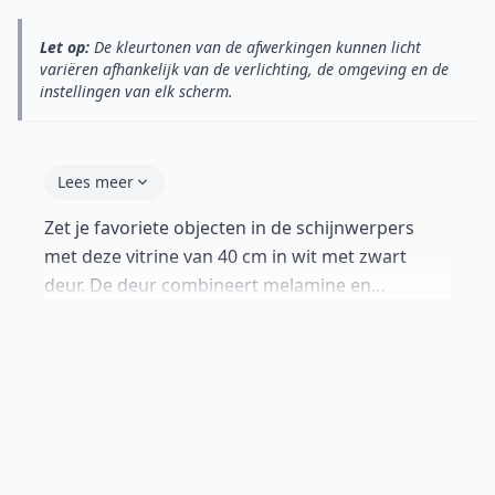
Let op:
De kleurtonen van de afwerkingen kunnen licht
variëren afhankelijk van de verlichting, de omgeving en de
instellingen van elk scherm.
Lees meer
Zet je favoriete objecten in de schijnwerpers
met deze vitrine van 40 cm in wit met zwart
deur. De deur combineert melamine en
metacrylaat voor een elegante inkijk. Glazen
planken met blauwe LED-verlichting — aan/uit
schakelaar, netstroom, gaten al aangebracht
(max. 2 kg per plank). Push-click systeem zonder
grepen. Primair voor wandmontage — alle
beugels inbegrepen. Standaard poten van 2 cm
ook meegeleverd.