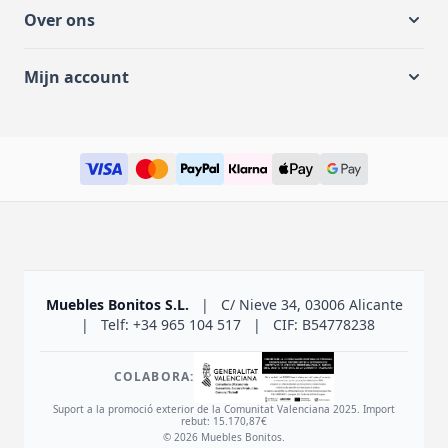
Over ons
Mijn account
Muebles Bonitos S.L.
|
C/ Nieve 34, 03006 Alicante
|
Telf: +34 965 104 517
|
CIF: B54778238
COLABORA:
Suport a la promoció exterior de la Comunitat Valenciana 2025. Import
rebut: 15.170,87€
© 2026 Muebles Bonitos.