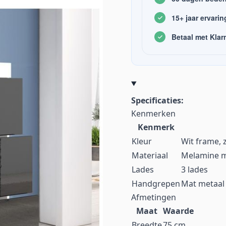
15+ jaar ervarin
Betaal met Klar
Specificaties:
Kenmerken
Kenmerk
Kleur
Wit frame, 
Materiaal
Melamine m
Lades
3 lades
Handgrepen
Mat metaal (
Afmetingen
Maat
Waarde
Breedte
75 cm