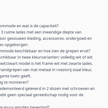
commode en wat is de capaciteit?
3 ruime lades met een inwendige diepte van
voor gevouwen kleding, accessoires, ondergoed en
tjes opgeborgen.
commode beschikbaar en hoe zien de grepen eruit?
hikbaar in twee kleurvarianten: volledig wit of wit
t wit/zwart model is het frame wit met zwarte lades.
 handgrepen van mat metaal in roestvrij staal kleur,
ante toets geeft.
g te monteren?
edemonteerd geleverd in 2 dozen met schroeven en
 hebt geen speciaal gereedschap nodig voor de
e muur worden bevestigd?