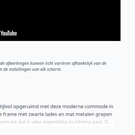
de afwerkingen kunnen licht variëren afhankelijk van de
n de instellingen van elk scherm.
stijlvol opgeruimd met deze moderne commode in
tte frame met zwarte lades en mat metalen grepen
ntrast dat in elke eigentijdse inrichting past. De
en volop ruimte voor kleding, accessoires en