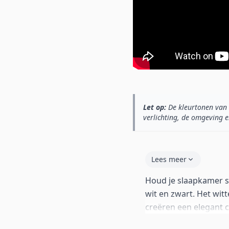
Let op:
De kleurtonen van 
verlichting, de omgeving e
Lees meer
Houd je slaapkamer 
wit en zwart. Het wi
creëren een elegant co
drie ruime lades bied