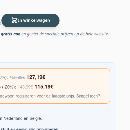
In winkelwagen
s
 gratis aan
en geniet de speciale prijzen op de hele website.
127,19€
20%):
158,99€
115,19€
s (-20%):
143,99€
gewoon registreren voor de laagste prijs. Simpel toch?
n Nederland en België.
ktijd
en eenvoudig retourneren.