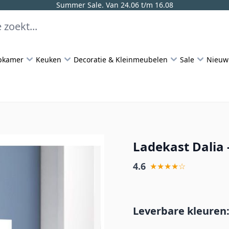
Summer Sale. Van 24.06 t/m 16.08
pkamer
Keuken
Decoratie & Kleinmeubelen
Sale
Nieuw
Ladekast Dalia 
4.6
★★★★☆
Leverbare kleuren