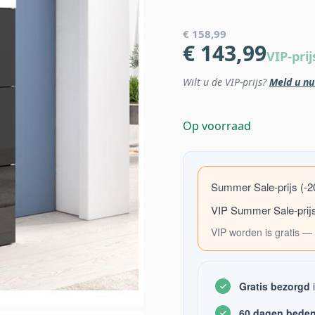
€ 158,99
€ 143,99
VIP-prij
Wilt u de VIP-prijs?
Meld u nu
Op voorraad
Summer Sale-prijs (-
VIP Summer Sale-prij
VIP worden is gratis — 
Gratis bezorgd
i
60 dagen beden