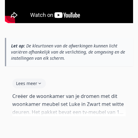
Let op:
De kleurtonen van de afwerkingen kunnen licht
variëren afhankelijk van de verlichting, de omgeving en de
instellingen van elk scherm.
Lees meer
Creëer de woonkamer van je dromen met dit
woonkamer meubel set Luke in Zwart met witte
deuren. Het pakket bevat een tv-meubel van 160
cm, 1 hangvitrine van 126 cm hoog en een set
van 2 decoratieve wandplanken. Alle modules
kunnen aan de muur worden gehangen of op