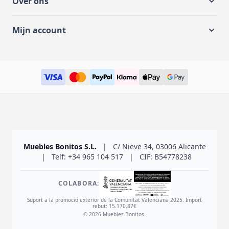
Over ons
Mijn account
Muebles Bonitos S.L.
|
C/ Nieve 34, 03006 Alicante
|
Telf: +34 965 104 517
|
CIF: B54778238
COLABORA:
Suport a la promoció exterior de la Comunitat Valenciana 2025. Import
rebut: 15.170,87€
© 2026 Muebles Bonitos.