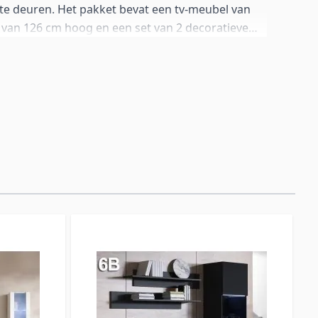
tte deuren. Het pakket bevat een tv-meubel van
 van 126 cm hoog en een set van 2 decoratieve
rzichtige metacrilaat deurdelen, glazen planken
hting. Alle modules kunnen aan de muur worden
loer worden geplaatst met de meegeleverde
 op de foto is indicatief: alle modules zijn ook