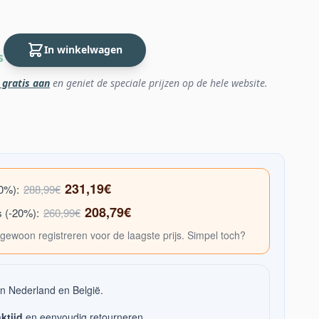
In winkelwagen
s
 gratis aan
en geniet de speciale prijzen op de hele website.
231,19€
20%):
288,99€
208,79€
s (-20%):
260,99€
gewoon registreren voor de laagste prijs. Simpel toch?
n Nederland en België.
ktijd
en eenvoudig retourneren.