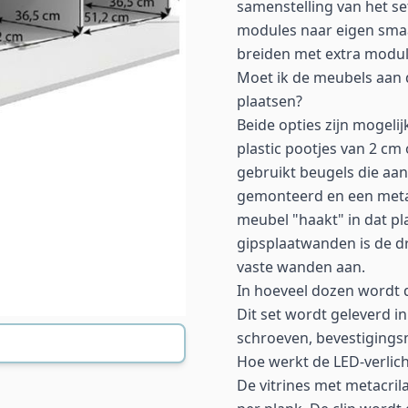
samenstelling van het set
modules naar eigen smaa
breiden met extra modul
Moet ik de meubels aan 
plaatsen?
Beide opties zijn mogel
plastic pootjes van 2 c
gebruikt beugels die aa
gemonteerd en een metal
meubel "haakt" in dat pla
gipsplaatwanden is de d
vaste wanden aan.
In hoeveel dozen wordt d
Dit set wordt geleverd i
schroeven, bevestigings
Hoe werkt de LED-verlich
De vitrines met metacril