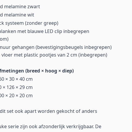
d melamine zwart
d melamine wit
ick systeem (zonder greep)
planken met blauwe LED clip inbegrepen
oom)
muur gehangen (bevestigingsbeugels inbegrepen)
 vloer met plastic pootjes van 2 cm (inbegrepen)
fmetingen (breed × hoog × diep)
60 × 30 × 40 cm
0 × 126 × 29 cm
00 × 20 × 20 cm
it set ook apart worden gekocht of anders
uke serie zijn ook afzonderlijk verkrijgbaar. De