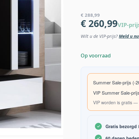
€ 288,99
€ 260,99
VIP-prij
Wilt u de VIP-prijs?
Meld u nu
Op voorraad
Summer Sale-prijs (-
VIP Summer Sale-prij
VIP worden is gratis — 
Gratis bezorgd
i
60 dagen beden