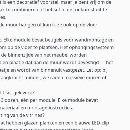
 is een decoratief voorstel, maar je bent vrij om de
k te combineren of het set in de toekomst uit te
es.
de muur hangen of kan ik ze ook op de vloer
ijk. Elke module bevat beugels voor wandmontage en
m om op de vloer te plaatsen. Het ophangingssysteem
n de binnenzijde van het meubel worden
en plaatje dat aan de muur wordt bevestigd — het
atje en wordt van binnenuit vastgezet. Let op: bij
raagkracht minder; we raden massieve muren of
it set geleverd?
n 3 dozen, één per module. Elke module bevat
materiaal en montage-instructies.
ting van de vitrines?
aat hebben glazen planken en een blauwe LED-clip