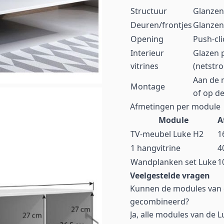
Structuur
Glanzen
Deuren/frontjes
Glanzen
Opening
Push-cl
Interieur
Glazen 
vitrines
(netstr
Aan de 
Montage
of op de
Afmetingen per module
Module
A
TV-meubel Luke H2
1
1 hangvitrine
4
Wandplanken set Luke
1
Veelgestelde vragen
Kunnen de modules van d
gecombineerd?
Ja, alle modules van de L