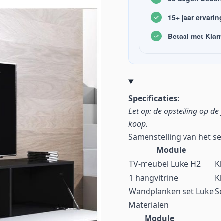
15+ jaar ervarin
Betaal met Klar
Specificaties:
Let op: de opstelling op de 
koop.
Samenstelling van het se
Module
TV-meubel Luke H2
K
1 hangvitrine
K
Wandplanken set Luke
S
Materialen
Module