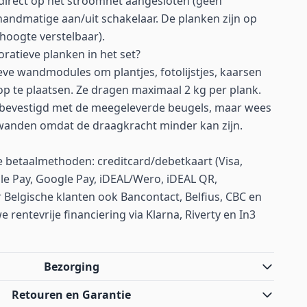
 direct op het stroomnet aangesloten (geen
 handmatige aan/uit schakelaar. De planken zijn op
n hoogte verstelbaar).
ratieve planken in het set?
eve wandmodules om plantjes, fotolijstjes, kaarsen
op te plaatsen. Ze dragen maximaal 2 kg per plank.
bevestigd met de meegeleverde beugels, maar wees
atwanden omdat de draagkracht minder kan zijn.
betaalmethoden: creditcard/debetkaart (Visa,
le Pay, Google Pay, iDEAL/Wero, iDEAL QR,
 Belgische klanten ook Bancontact, Belfius, CBC en
rentevrije financiering via Klarna, Riverty en In3
Bezorging
Retouren en Garantie