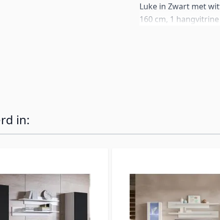
Luke in Zwart met wi
160 cm, 1 hangvitrine
wandplanken. Met doo
en blauwe LED-verlic
gehangen of op de v
pootjes. De opstelling
afzonderlijk te koop.
rd in: