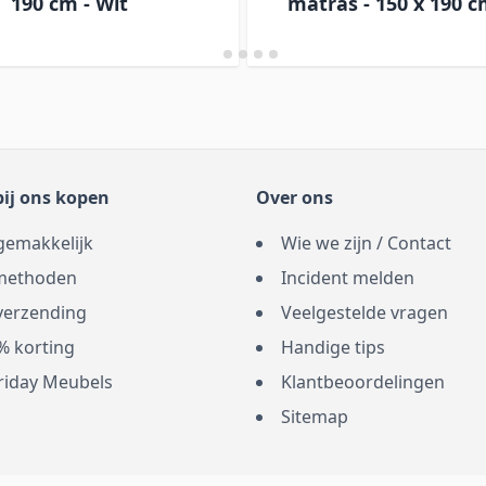
190 cm - Wit
matras - 150 x 190 c
ij ons kopen
Over ons
gemakkelijk
Wie we zijn / Contact
methoden
Incident melden
 verzending
Veelgestelde vragen
% korting
Handige tips
Friday Meubels
Klantbeoordelingen
Sitemap