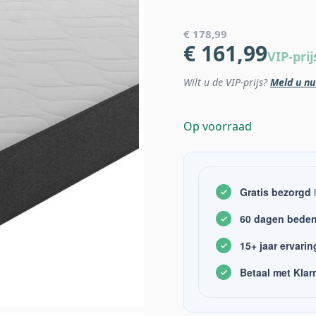
€ 178,99
€ 161,99
VIP-prij
Wilt u de VIP-prijs?
Meld u nu
Op voorraad
Gratis bezorgd
i
60 dagen beden
15+ jaar ervarin
Betaal met Klar