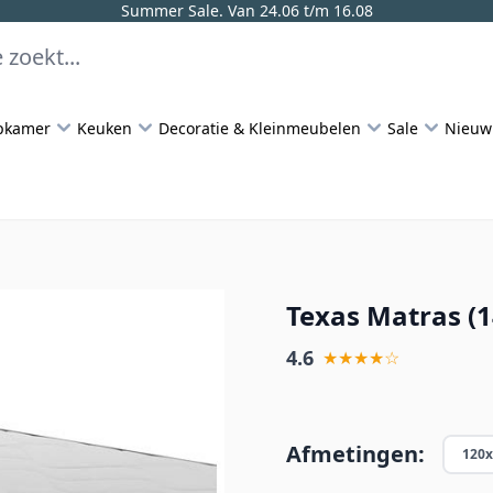
Summer Sale. Van 24.06 t/m 16.08
pkamer
Keuken
Decoratie & Kleinmeubelen
Sale
Nieuw
Texas Matras (
4.6
★★★★☆
Afmetingen:
120