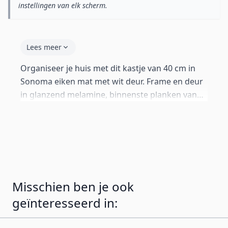
instellingen van elk scherm.
Lees meer
Organiseer je huis met dit kastje van 40 cm in
Sonoma eiken mat met wit deur. Frame en deur
in glanzend melamine, binnenste planken van
melamine. Push-click systeem zonder grepen.
Perfect voor woonkamer, slaapkamer of gang.
Geleverd met standaard poten van 2 cm.
Inclusief alle wandbeugels om het op te hangen
als je dat prefereert.
Misschien ben je ook
geïnteresseerd in: