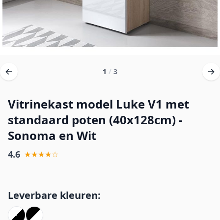
1
/
3
Vitrinekast model Luke V1 met
standaard poten (40x128cm) -
Sonoma en Wit
4.6
★★★★☆
Leverbare kleuren: