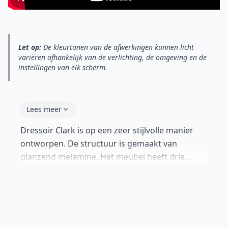
Let op:
De kleurtonen van de afwerkingen kunnen licht
variëren afhankelijk van de verlichting, de omgeving en de
instellingen van elk scherm.
Lees meer
Dressoir Clark is op een zeer stijlvolle manier
ontworpen. De structuur is gemaakt van
glanzend melamine. Het meubel heeft drie
deuren die zijn voorzien van een handig druk-
en kliksysteem. De open ruimte is voorzien van
drie glazen platen. Achter deze platen zit LED-
verlichting, dit zorgt voor extra sfeer in je kamer.
Dressoir Clark is elegant, ruim en ook nog eens