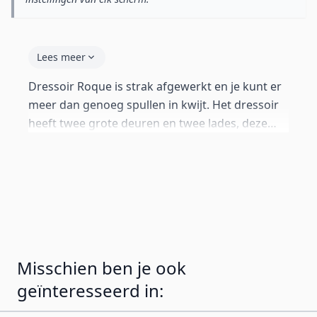
Lees meer
Dressoir Roque is strak afgewerkt en je kunt er
meer dan genoeg spullen in kwijt. Het dressoir
heeft twee grote deuren en twee lades, deze
beschikken beide over aluminium handgrepen.
Boven de twee lades bevinden zich twee open
ruimtes. De kast is gemaakt van glanzend
melamine.
Misschien ben je ook
geïnteresseerd in: