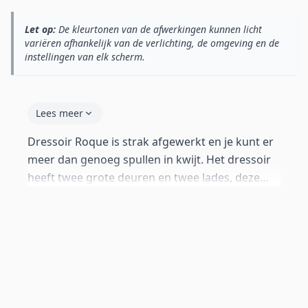
Let op:
De kleurtonen van de afwerkingen kunnen licht
variëren afhankelijk van de verlichting, de omgeving en de
instellingen van elk scherm.
Lees meer
Dressoir Roque is strak afgewerkt en je kunt er
meer dan genoeg spullen in kwijt. Het dressoir
heeft twee grote deuren en twee lades, deze
beschikken beide over aluminium handgrepen.
Boven de twee lades bevinden zich twee open
ruimtes. De kast is gemaakt van glanzend
melamine.