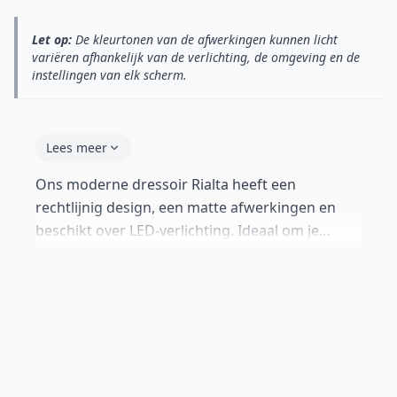
Let op:
De kleurtonen van de afwerkingen kunnen licht
variëren afhankelijk van de verlichting, de omgeving en de
instellingen van elk scherm.
Lees meer
Ons moderne dressoir Rialta heeft een
rechtlijnig design, een matte afwerkingen en
beschikt over LED-verlichting. Ideaal om je
woonkamer een boost aan moderniteit te
geven.
Het is een veelzijdig meubel dat in iedere hoek
van het huis kan worden gebruikt. Omdat het
een dressoir is met dichte deuren zorgt het voor
orde in je kamer. De attributen die je in de