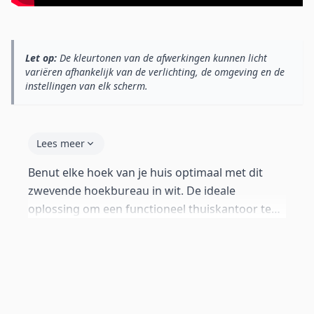
Let op:
De kleurtonen van de afwerkingen kunnen licht
variëren afhankelijk van de verlichting, de omgeving en de
instellingen van elk scherm.
Lees meer
Benut elke hoek van je huis optimaal met dit
zwevende hoekbureau in wit. De ideale
oplossing om een functioneel thuiskantoor te
creëren, zelfs in kleine ruimtes. Het
minimalistische en compacte design is perfect
om comfortabel te werken met je laptop of
tablet. Dit zwevende bureau past moeiteloos in
elke omgeving en biedt een veilige en