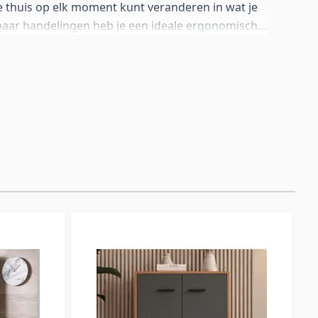
te thuis op elk moment kunt veranderen in wat je
paar handelingen heb je een ideale ergonomische
jd, studie of werk. Gemaakt met een blad van 16 mm
n stevig frame van glanzend wit gelakt metaal, is
u duurzaam, sterk en makkelijk schoon te maken.
zorgen voor eenvoudig openen en sluiten, zodat
 je altijd kan bijstaan, wat je ook besluit te doen.