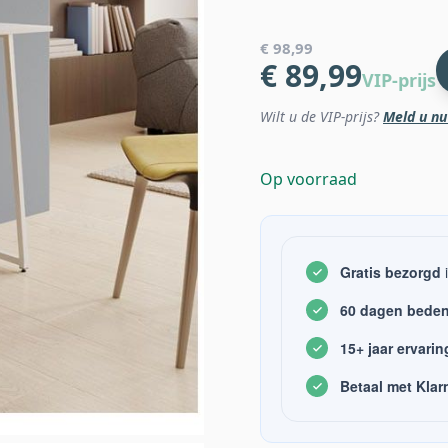
€ 98,99
€ 89,99
VIP-prijs
Wilt u de VIP-prijs?
Meld u nu
Op voorraad
Gratis bezorgd
i
60 dagen beden
15+ jaar ervarin
Betaal met Klar