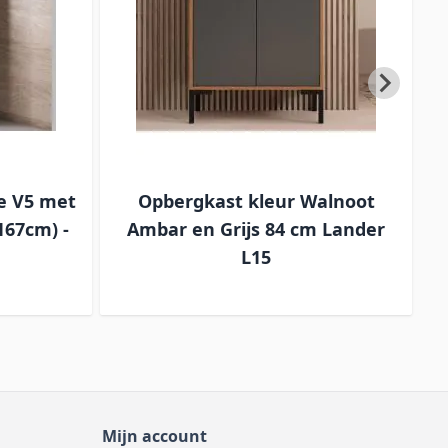
e V5 met
Opbergkast kleur Walnoot
V
167cm) -
Ambar en Grijs 84 cm Lander
L15
Mijn account