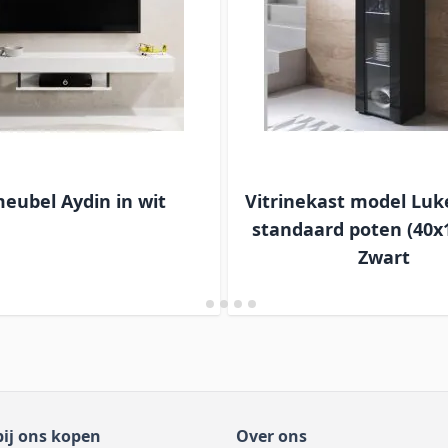
eubel Aydin in wit
Vitrinekast model Luk
standaard poten (40x
Zwart
ij ons kopen
Over ons