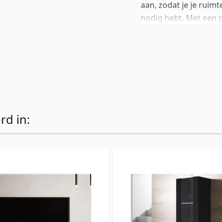
aan, zodat je je ruim
nodig hebt. Met een 
plek voor je vrije ti
melamine in wit en ee
dit inklapbare burea
De inklapbare poten 
dit functionele meubel
rd in: