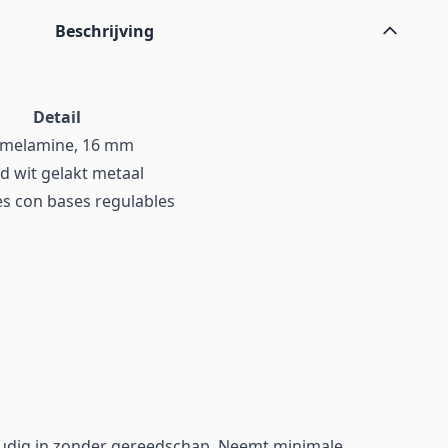
Beschrijving
Detail
 melamine, 16 mm
d wit gelakt metaal
es con bases regulables
udig in zonder gereedschap. Neemt minimale