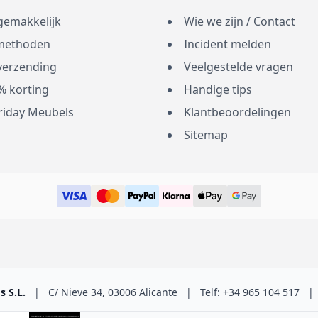
gemakkelijk
Wie we zijn / Contact
methoden
Incident melden
 verzending
Veelgestelde vragen
% korting
Handige tips
Friday Meubels
Klantbeoordelingen
Sitemap
 S.L.
|
C/ Nieve 34, 03006 Alicante
|
Telf: +34 965 104 517
|