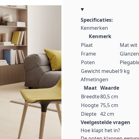
Specificaties:
Kenmerken
Kenmerk
Plaat
Mat wit
Frame
Glanzen
Poten
Plegabl
Gewicht meubel
9 kg
Afmetingen
Maat
Waarde
Breedte
80,5 cm
Hoogte
75,5 cm
Diepte
42 cm
Veelgestelde vragen
Hoe klapt het in?
De poten klappen eenvo