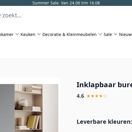
Summer Sale. Van 24.06 t/m 16.08
pkamer
Keuken
Decoratie & Kleinmeubelen
Sale
Nieuw
Inklapbaar bure
4.6
★★★★☆
Leverbare kleuren