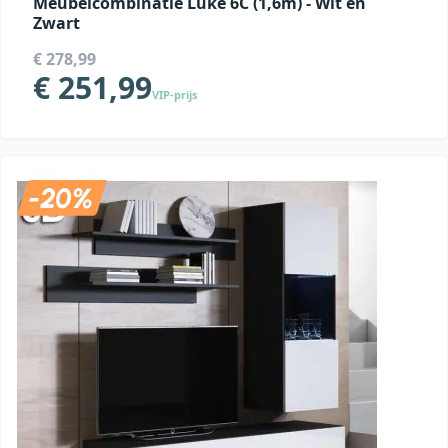
Meubelcombinatie Luke 6C (1,6m) - Wit en
Zwart
€ 278,99
€ 251,99
VIP-prijs