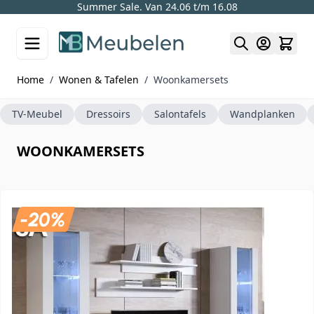
Summer Sale. Van 24.06 t/m 16.08
Skip to Content
Home
/
Wonen & Tafelen
/
Woonkamersets
TV-Meubel
Dressoirs
Salontafels
Wandplanken
WOONKAMERSETS