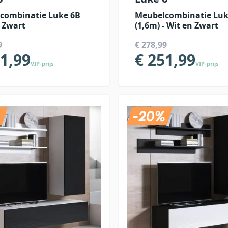
combinatie Luke 6B
Meubelcombinatie Luk
- Zwart
(1,6m) - Wit en Zwart
9
€ 278,99
51,99
€ 251,99
VIP-prijs
VIP-prijs