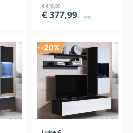
€ 418,99
€ 377,99
VIP-prijs
Luke 6