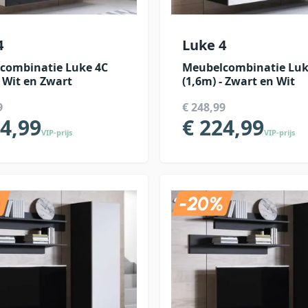
4
Luke 4
combinatie Luke 4C
Meubelcombinatie Luk
- Wit en Zwart
(1,6m) - Zwart en Wit
9
€ 248,99
24,99
€ 224,99
VIP-prijs
VIP-prijs