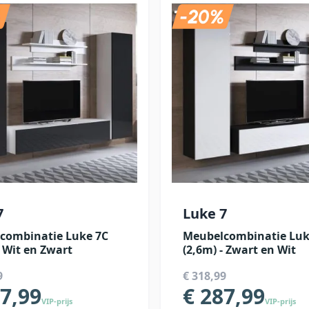
7
Luke 7
combinatie Luke 7C
Meubelcombinatie Luk
- Wit en Zwart
(2,6m) - Zwart en Wit
9
€ 318,99
87,99
€ 287,99
VIP-prijs
VIP-prijs