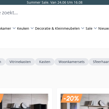
Summer Sale. Van 24.06 t/m 16.08
pkamer
Keuken
Decoratie & Kleinmeubelen
Sale
Nieuw
n
Vitrinekasten
Kasten
Woonkamersets
Sfeerhaa