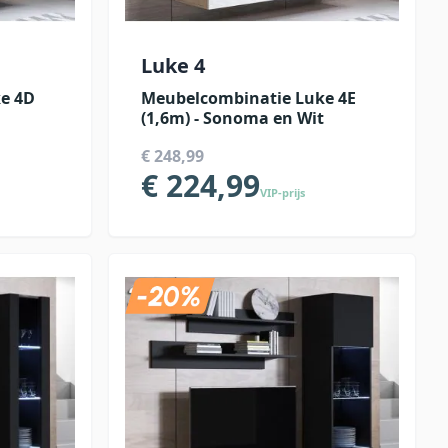
Luke 4
e 4D
Meubelcombinatie Luke 4E
(1,6m) - Sonoma en Wit
€ 248,99
€ 224,99
VIP-prijs