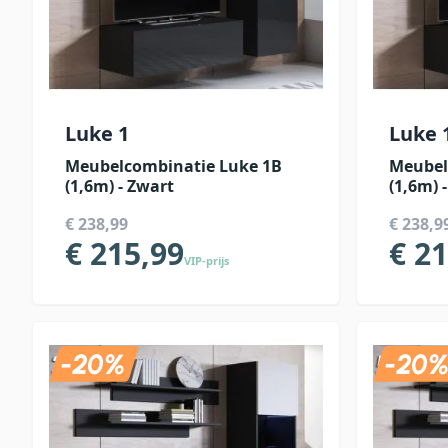
Luke 1
Luke 
Meubelcombinatie Luke 1B
Meubel
(1,6m) - Zwart
(1,6m) 
€ 238,99
€ 238,9
€ 215,99
€ 2
VIP-prijs