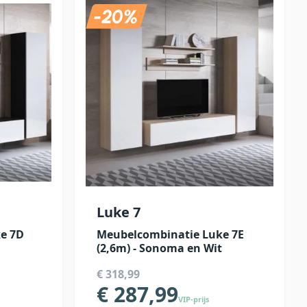
Luke 7
e 7D
Meubelcombinatie Luke 7E
(2,6m) - Sonoma en Wit
€ 318,99
€ 287,99
VIP-prijs