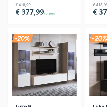
€ 418,99
€ 418,9
€ 377,99
€ 3
VIP-prijs
Luke 9
Luke 