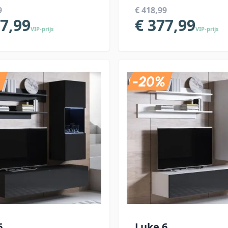
9
€ 418,99
77,99
€ 377,99
VIP-prijs
VIP-prijs
6
Luke 6