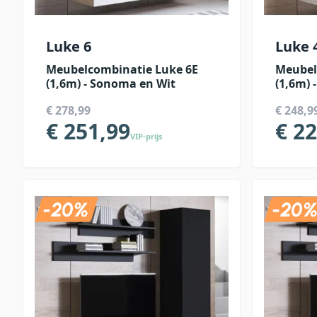
Luke 6
Luke 
Meubelcombinatie Luke 6E
Meubel
(1,6m) - Sonoma en Wit
(1,6m) 
€ 278,99
€ 248,9
€ 251,99
€ 2
VIP-prijs