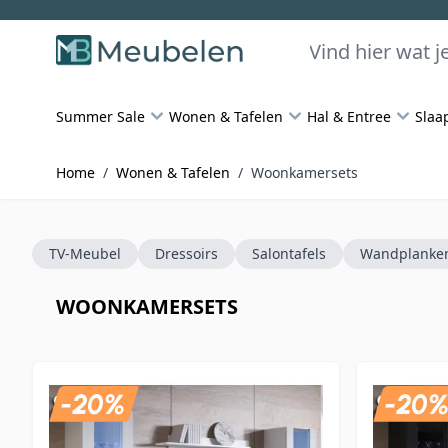
Skip to Content
Zoeken
Summer Sale
Wonen & Tafelen
Hal & Entree
Slaa
Home
/
Wonen & Tafelen
/
Woonkamersets
TV-Meubel
Dressoirs
Salontafels
Wandplanke
WOONKAMERSETS