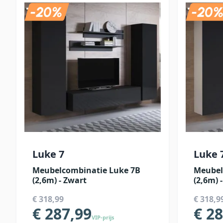
Luke 7
Luke 
Meubelcombinatie Luke 7B
Meubel
(2,6m) - Zwart
(2,6m) 
€ 318,99
€ 318,9
€ 287,99
€ 2
VIP-prijs