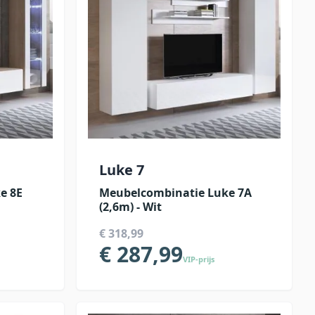
Luke 7
e 8E
Meubelcombinatie Luke 7A
(2,6m) - Wit
€ 318,99
€ 287,99
VIP-prijs