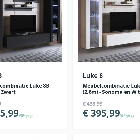
8
Luke 8
combinatie Luke 8B
Meubelcombinatie Luk
- Zwart
(2,6m) - Sonoma en Wit
9
€ 438,99
95,99
€ 395,99
VIP-prijs
VIP-prijs