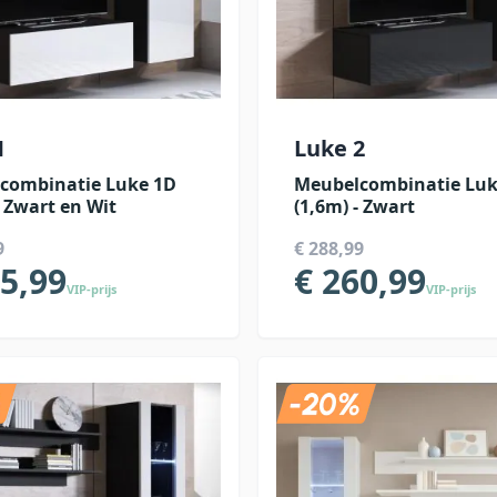
1
Luke 2
combinatie Luke 1D
Meubelcombinatie Luk
- Zwart en Wit
(1,6m) - Zwart
9
€ 288,99
15,99
€ 260,99
VIP-prijs
VIP-prijs