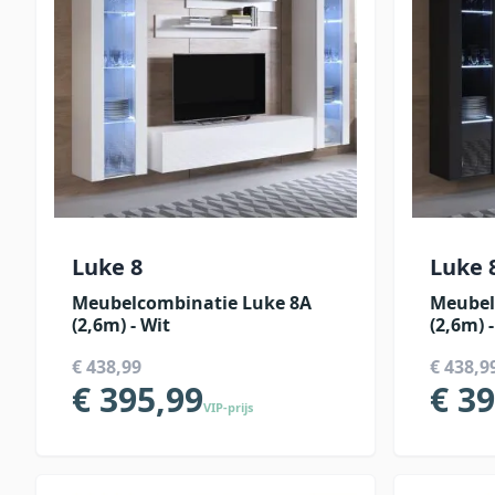
Luke 8
Luke 
Meubelcombinatie Luke 8A
Meubel
(2,6m) - Wit
(2,6m) 
€ 438,99
€ 438,9
€ 395,99
€ 3
VIP-prijs