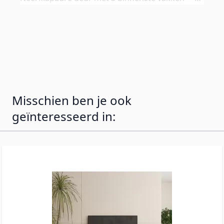
apparaten en accessoires opgeruimd en uit het
zicht. Achterwand perforeerbaar voor
kabelmanagement. Primair ontworpen om op te
hangen — alle wandbeugels inbegrepen.
Standaard poten van 2 cm ook meegeleverd.
Misschien ben je ook
geïnteresseerd in: