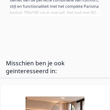
Geniet van de perfecte combinatie van comfort,
stijl en functionaliteit met het complete Parisina
bedset 150x190 cm in mat wit. Het bed met RGB
LED-verlichting en opbergruimte wordt inclusief
een hoogwaardig matras (medium-hard,
gemaakt in Spanje) geleverd. Alles voor een
perfecte slaapkamer in één pakket.
Misschien ben je ook
geïnteresseerd in: