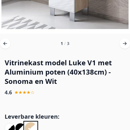
1
/
3
Vitrinekast model Luke V1 met
Aluminium poten (40x138cm) -
Sonoma en Wit
4.6
★★★★☆
Leverbare kleuren: