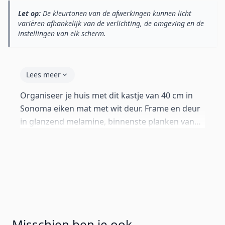
Let op:
De kleurtonen van de afwerkingen kunnen licht
variëren afhankelijk van de verlichting, de omgeving en de
instellingen van elk scherm.
Lees meer
Organiseer je huis met dit kastje van 40 cm in
Sonoma eiken mat met wit deur. Frame en deur
in glanzend melamine, binnenste planken van
melamine. Push-click systeem zonder grepen.
Perfect voor woonkamer, slaapkamer of gang.
Geleverd met aluminium poten van 12 cm.
Inclusief wandbeugels en standaard poten van 2
cm als alternatieven.
Misschien ben je ook