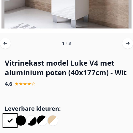
1
/
3
Vitrinekast model Luke V4 met
aluminium poten (40x177cm) - Wit
4.6
★★★★☆
Leverbare kleuren: