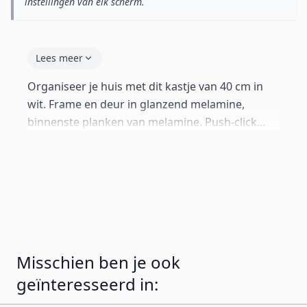
instellingen van elk scherm.
Lees meer
Organiseer je huis met dit kastje van 40 cm in
wit. Frame en deur in glanzend melamine,
binnenste planken van melamine. Push-click
systeem zonder grepen. Perfect voor
woonkamer, slaapkamer of gang. Geleverd met
aluminium poten van 12 cm. Inclusief
wandbeugels en standaard poten van 2 cm als
alternatieven.
Misschien ben je ook
geïnteresseerd in: