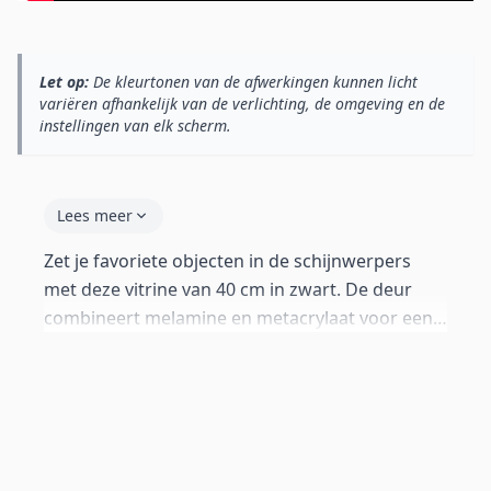
Let op:
De kleurtonen van de afwerkingen kunnen licht
variëren afhankelijk van de verlichting, de omgeving en de
instellingen van elk scherm.
Lees meer
Zet je favoriete objecten in de schijnwerpers
met deze vitrine van 40 cm in zwart. De deur
combineert melamine en metacrylaat voor een
elegante inkijk. Glazen planken met blauwe LED-
verlichting — aan/uit schakelaar, netstroom,
gaten al aangebracht (max. 2 kg per plank).
Push-click systeem zonder grepen. Geleverd
met aluminium poten van 12 cm. Inclusief
wandbeugels en standaard poten van 2 cm als