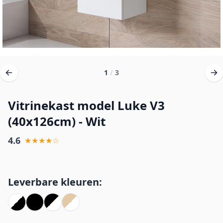
1
/
3
Vitrinekast model Luke V3
(40x126cm) - Wit
4.6
★★★★☆
Leverbare kleuren: