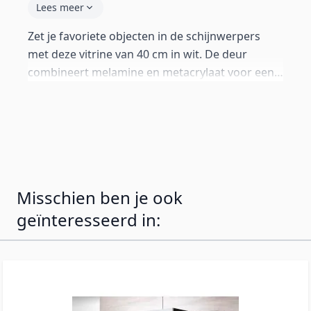
Lees meer
Zet je favoriete objecten in de schijnwerpers
met deze vitrine van 40 cm in wit. De deur
combineert melamine en metacrylaat voor een
elegante inkijk. Glazen planken met blauwe LED-
verlichting — aan/uit schakelaar, netstroom,
gaten al aangebracht (max. 2 kg per plank).
Push-click systeem zonder grepen. Primair voor
wandmontage — alle beugels inbegrepen.
Standaard poten van 2 cm ook meegeleverd.
Misschien ben je ook
geïnteresseerd in: