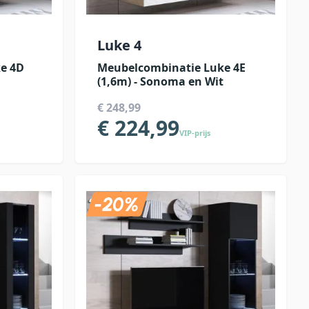
Luke 4
e 4D
Meubelcombinatie Luke 4E
(1,6m) - Sonoma en Wit
€ 248,99
€ 224,99
VIP-prijs