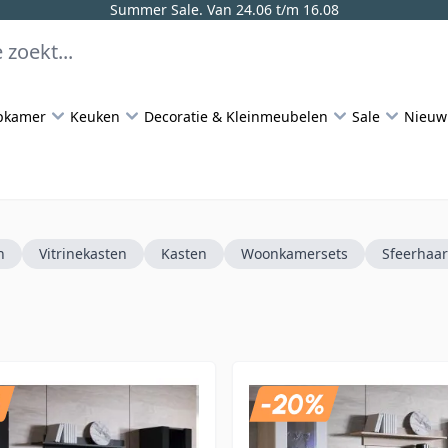
Summer Sale. Van 24.06 t/m 16.08
pkamer
Keuken
Decoratie & Kleinmeubelen
Sale
Nieuw
n
Vitrinekasten
Kasten
Woonkamersets
Sfeerhaa