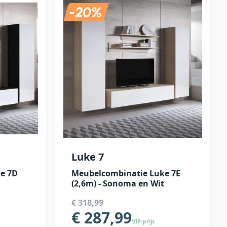
Luke 7
e 7D
Meubelcombinatie Luke 7E
(2,6m) - Sonoma en Wit
€ 318,99
€ 287,99
VIP-prijs