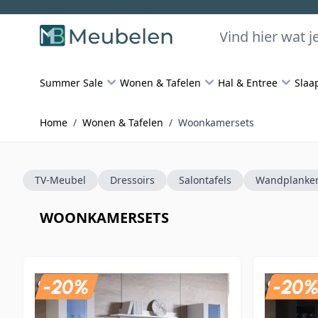
Skip to Content
Zoeken
Summer Sale
Wonen & Tafelen
Hal & Entree
Slaa
Home
/
Wonen & Tafelen
/
Woonkamersets
TV-Meubel
Dressoirs
Salontafels
Wandplanke
WOONKAMERSETS