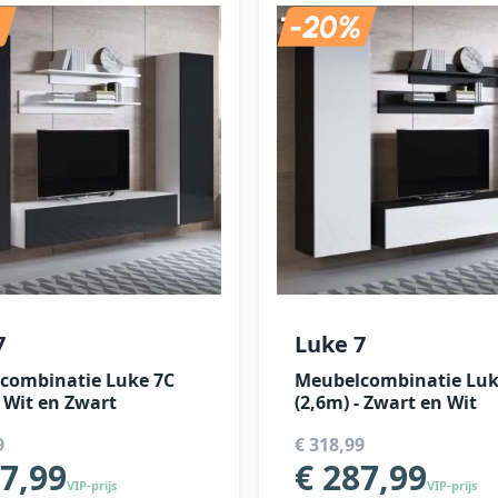
7
Luke 7
combinatie Luke 7C
Meubelcombinatie Luk
- Wit en Zwart
(2,6m) - Zwart en Wit
9
€ 318,99
87,99
€ 287,99
VIP-prijs
VIP-prijs