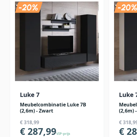
Luke 7
Luke 
Meubelcombinatie Luke 7B
Meubel
(2,6m) - Zwart
(2,6m) 
€ 318,99
€ 318,9
€ 287,99
€ 2
VIP-prijs