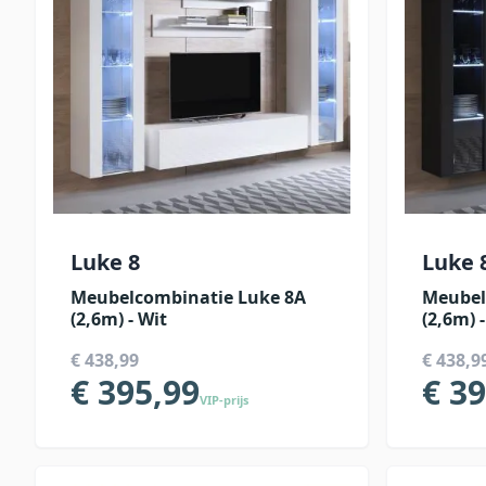
Luke 8
Luke 
Meubelcombinatie Luke 8A
Meubel
(2,6m) - Wit
(2,6m) 
€ 438,99
€ 438,9
€ 395,99
€ 3
VIP-prijs