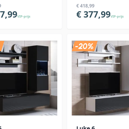
9
€ 418,99
77,99
€ 377,99
VIP-prijs
VIP-prijs
6
Luke 6