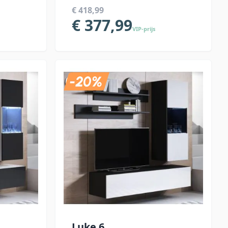
€ 418,99
€ 377,99
VIP-prijs
Luke 6