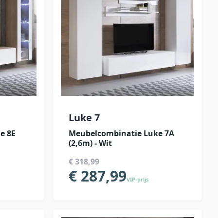
Luke 7
e 8E
Meubelcombinatie Luke 7A
(2,6m) - Wit
€ 318,99
€ 287,99
VIP-prijs