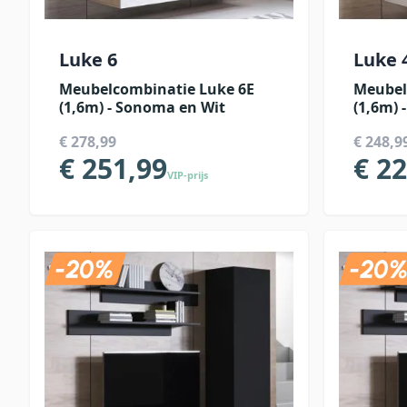
Luke 6
Luke 
Meubelcombinatie Luke 6E
Meubel
(1,6m) - Sonoma en Wit
(1,6m) 
€ 278,99
€ 248,9
€ 251,99
€ 2
VIP-prijs