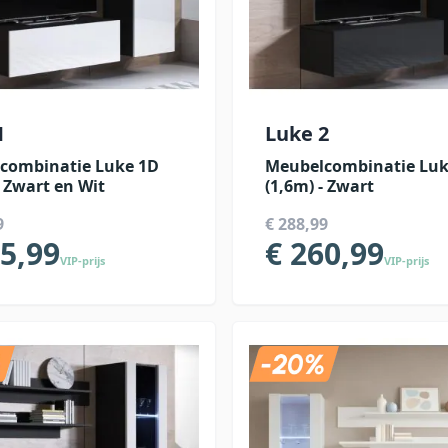
1
Luke 2
combinatie Luke 1D
Meubelcombinatie Luk
- Zwart en Wit
(1,6m) - Zwart
9
€ 288,99
15,99
€ 260,99
VIP-prijs
VIP-prijs