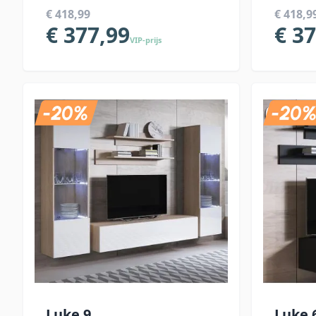
€ 418,99
€ 418,9
€ 377,99
€ 3
VIP-prijs
Luke 9
Luke 