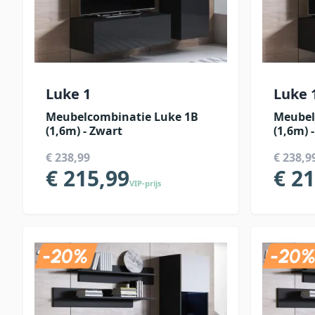
Luke 1
Luke 
Meubelcombinatie Luke 1B
Meubel
(1,6m) - Zwart
(1,6m) 
€ 238,99
€ 238,9
€ 215,99
€ 2
VIP-prijs