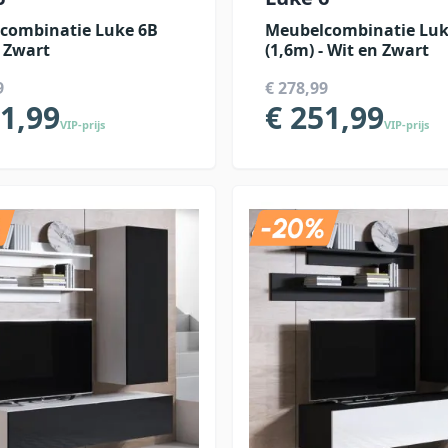
combinatie Luke 6B
Meubelcombinatie Luk
- Zwart
(1,6m) - Wit en Zwart
9
€ 278,99
51,99
€ 251,99
VIP-prijs
VIP-prijs