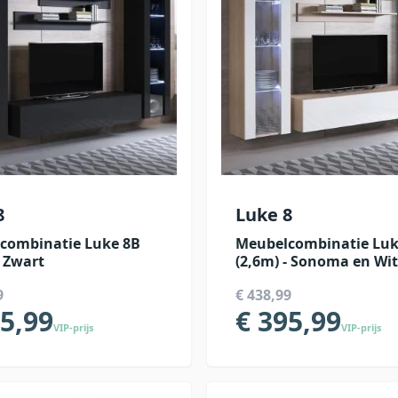
8
Luke 8
combinatie Luke 8B
Meubelcombinatie Luk
- Zwart
(2,6m) - Sonoma en Wit
9
€ 438,99
95,99
€ 395,99
VIP-prijs
VIP-prijs