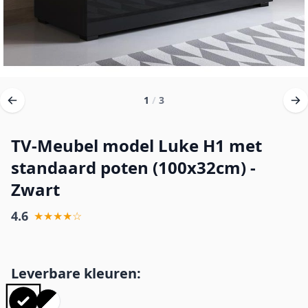
1
/
3
TV-Meubel model Luke H1 met
standaard poten (100x32cm) -
Zwart
4.6
★★★★☆
Leverbare kleuren: