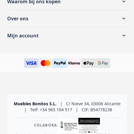
Waarom bij ons kopen
Over ons
Mijn account
Muebles Bonitos S.L.
|
C/ Nieve 34, 03006 Alicante
|
Telf: +34 965 104 517
|
CIF: B54778238
COLABORA: