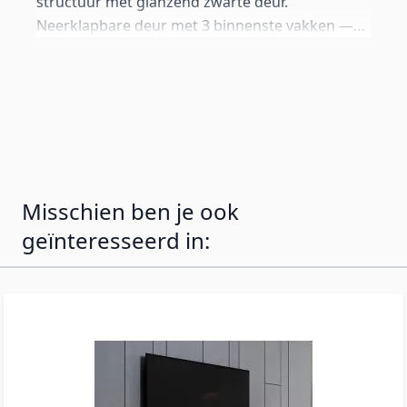
structuur met glanzend zwarte deur.
Neerklapbare deur met 3 binnenste vakken —
apparaten en accessoires opgeruimd en uit het
zicht. Achterwand perforeerbaar voor
kabelmanagement. Geleverd met aluminium
poten van 12 cm voor een premium uitstraling,
maar inclusief wandbeugels en standaard poten
van 2 cm als alternatief.
Misschien ben je ook
geïnteresseerd in: