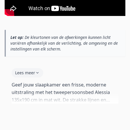
Let op:
De kleurtonen van de afwerkingen kunnen licht
variëren afhankelijk van de verlichting, de omgeving en de
instellingen van elk scherm.
Lees meer
Geef jouw slaapkamer een frisse, moderne
uitstraling met het tweepersoonsbed Alessia
135x190 cm in mat wit. De strakke lijnen en
hoogwaardige PU-kunstleer bekleding zorgen
voor een tijdloos design dat past bij elke
interieurstijl. De houten lattenbodem biedt