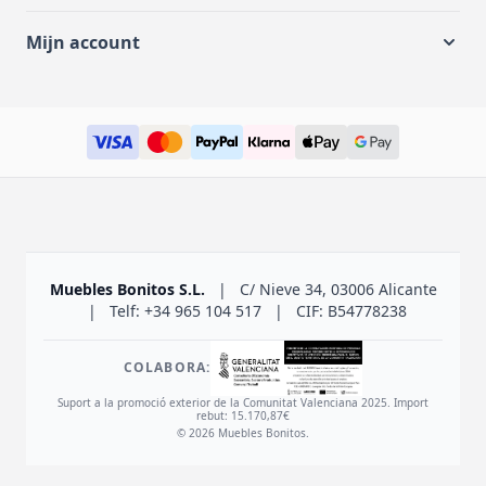
Mijn account
Muebles Bonitos S.L.
|
C/ Nieve 34, 03006 Alicante
|
Telf: +34 965 104 517
|
CIF: B54778238
COLABORA:
Suport a la promoció exterior de la Comunitat Valenciana 2025. Import
rebut: 15.170,87€
© 2026 Muebles Bonitos.