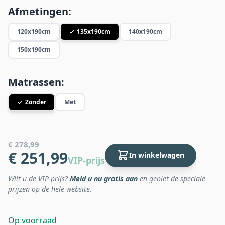
Afmetingen:
120x190cm
135x190cm
140x190cm
150x190cm
Matrassen:
Zonder
Met
€ 278,99
€ 251,99
In winkelwagen
VIP-prijs
Wilt u de VIP-prijs?
Meld u nu gratis aan
en geniet de speciale
prijzen op de hele website.
Op voorraad