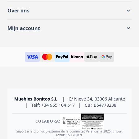
Over ons
Mijn account
Muebles Bonitos S.L.
|
C/ Nieve 34, 03006 Alicante
|
Telf: +34 965 104 517
|
CIF: B54778238
COLABORA:
Suport a la promoció exterior de la Comunitat Valenciana 2025. Import
rebut: 15.170,87€