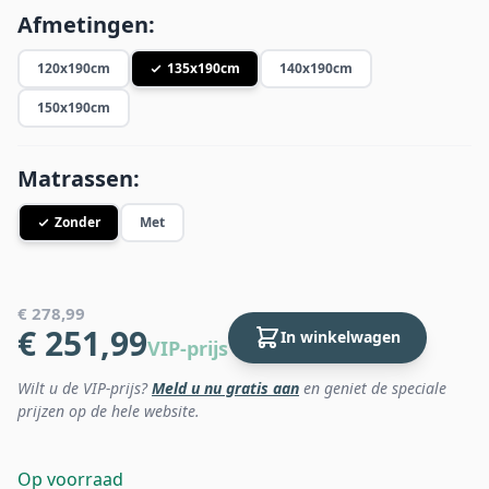
Afmetingen:
120x190cm
135x190cm
140x190cm
150x190cm
Matrassen:
Zonder
Met
€ 278,99
€ 251,99
In winkelwagen
VIP-prijs
Wilt u de VIP-prijs?
Meld u nu gratis aan
en geniet de speciale
prijzen op de hele website.
Op voorraad