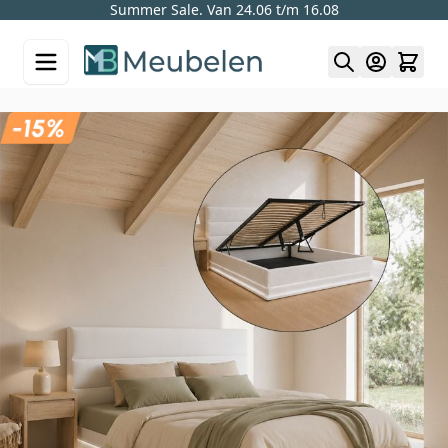
Summer Sale. Van 24.06 t/m 16.08
Skip to Content