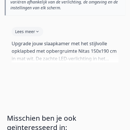
variëren afhankelijk van de verlichting, de omgeving en de
instellingen van elk scherm.
Lees meer
Upgrade jouw slaapkamer met het stijlvolle
opklapbed met opbergruimte Nitas 150x190 cm
in mat wit. De zachte LED-verlichting in het
hoofdbord schept een warme, ontspannen
sfeer — perfect voor het lezen of nachts even
opstaan. De ruime opbergruimte onder het
matras maakt van jouw slaapkamer een
opgeruimde oase.
Misschien ben je ook
geïnteresseerd in: