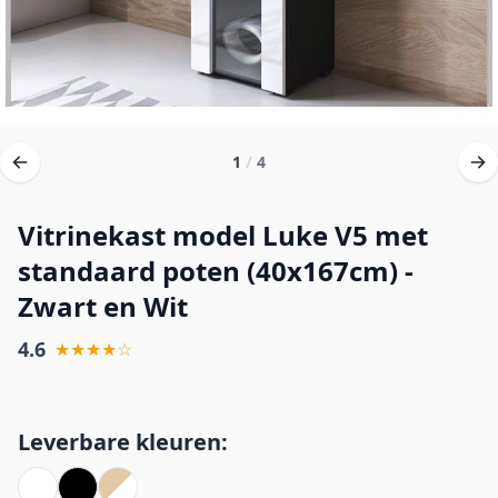
1
/
4
Vitrinekast model Luke V5 met
standaard poten (40x167cm) -
Zwart en Wit
4.6
★★★★☆
Leverbare kleuren: