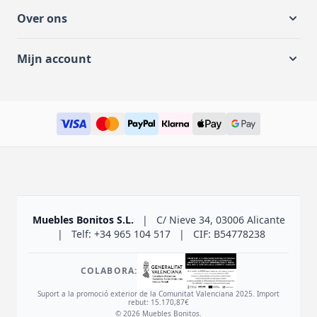
Over ons
Mijn account
Muebles Bonitos S.L.
|
C/ Nieve 34, 03006 Alicante
|
Telf: +34 965 104 517
|
CIF: B54778238
COLABORA:
Suport a la promoció exterior de la Comunitat Valenciana 2025. Import
rebut: 15.170,87€
© 2026 Muebles Bonitos.