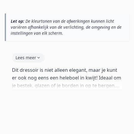
Let op:
De kleurtonen van de afwerkingen kunnen licht
variëren afhankelijk van de verlichting, de omgeving en de
instellingen van elk scherm.
Lees meer
Dit dressoir is niet alleen elegant, maar je kunt
er ook nog eens een heleboel in kwijt! Ideaal om
je bestek, glazen of je borden in op te bergen.
Zet je favoriete servies in de middelste ruimte.
Zo staan ze mooi in de spotlights, ondersteund
door moderne LED-verlichting.